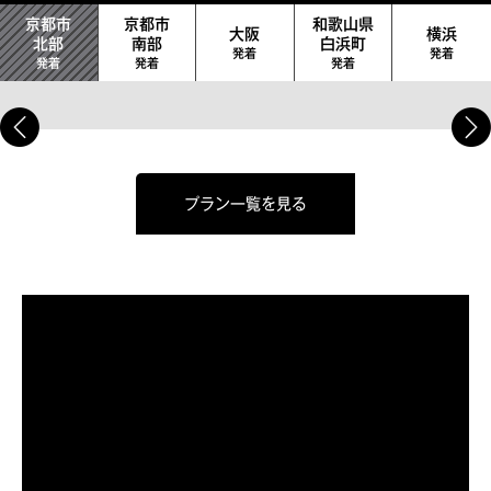
京都市
京都市
和歌山県
大阪
横浜
北部
南部
白浜町
発着
発着
発着
発着
発着
プラン一覧を見る