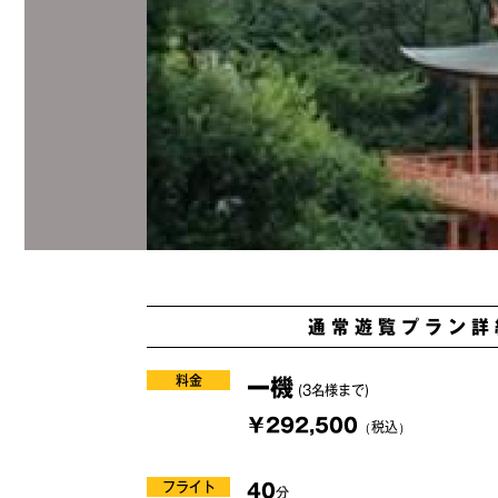
通常遊覧プラン詳
料金
一機
(3名様まで)
￥292,500
（税込）
フライト
40
分