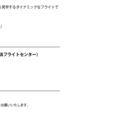
ら見学するダイナミックなフライトで
社』
浜フライトセンター）
をお願いいたします。