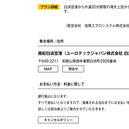
プラン詳細
白浜空港から片道20分那智の滝を上空か
す。
『航空会社 加賀エアロシステム株式会
集合場所／住所
南紀白浜空港（ユーロテックジャパン株式会社 白
〒649-2211 和歌山県西牟婁郡白浜町2926番地
MAP
問合せ
お支払い方法・料金に関して
銀行振込になります。
すべて前払いとなりますので、搭乗される当日までにお支払い
詳しくは担当者よりご案内させていただきます。
キャンセルポリシー