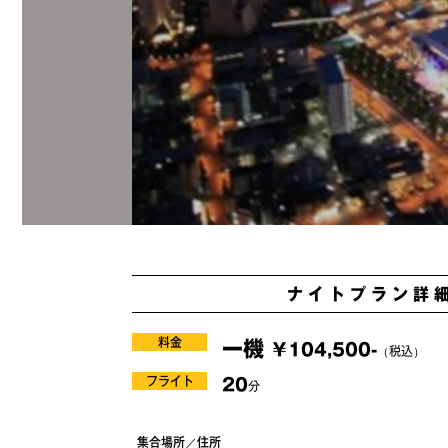
ナイトプラン詳
料金
一機
￥104,500-
（税込）
フライト
20
分
集合場所／住所